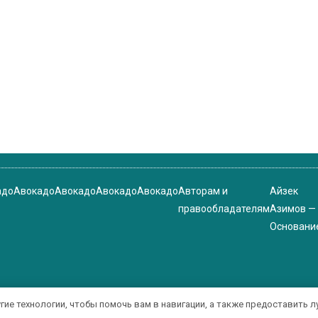
адо
Авокадо
Авокадо
Авокадо
Авокадо
Авторам и
Айзек
правообладателям
Азимов —
Основани
угие технологии, чтобы помочь вам в навигации, а также предоставить