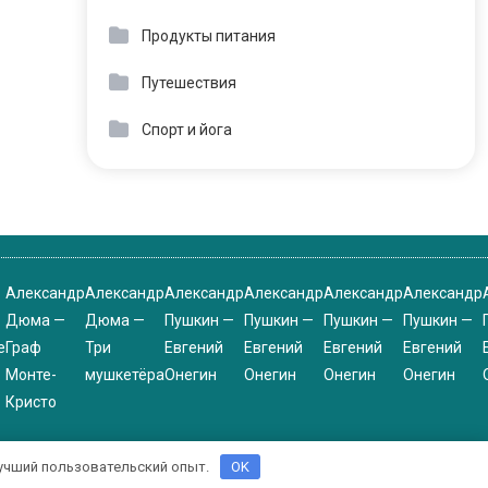
Продукты питания
Путешествия
Спорт и йога
Александр
Александр
Александр
Александр
Александр
Александр
Дюма —
Дюма —
Пушкин —
Пушкин —
Пушкин —
Пушкин —
е
Граф
Три
Евгений
Евгений
Евгений
Евгений
Монте-
мушкетёра
Онегин
Онегин
Онегин
Онегин
Кристо
 лучший пользовательский опыт.
OK