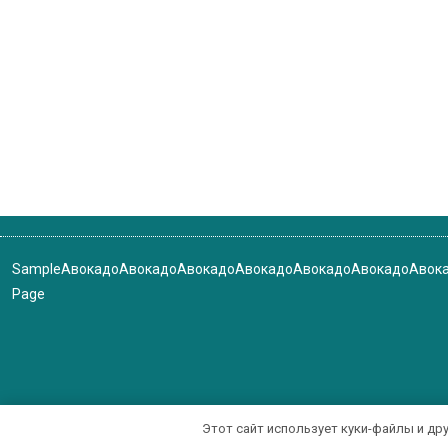
Sample
Авокадо
Авокадо
Авокадо
Авокадо
Авокадо
Авокадо
Авок
Page
Этот сайт использует куки-файлы и др