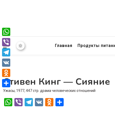
WhatsApp
Главная
Продукты питан
Viber
Telegram
VK
Стивен Кинг — Сияние
Odnoklassniki
Ужасы, 1977, 447 стр. драма человеческих отношений
Отправить
WhatsApp
Viber
Telegram
VK
Odnoklassniki
Отправить