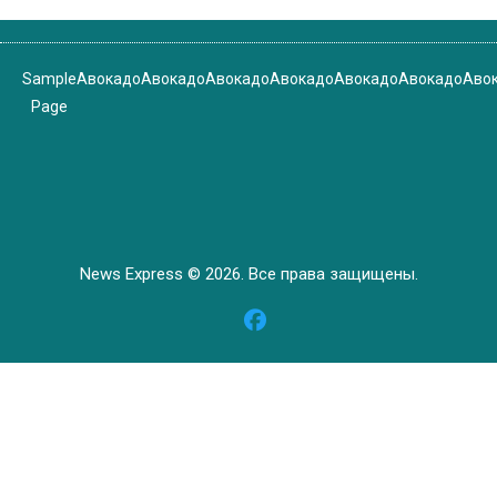
Sample
Авокадо
Авокадо
Авокадо
Авокадо
Авокадо
Авокадо
Аво
Page
News Express © 2026. Все права защищены.