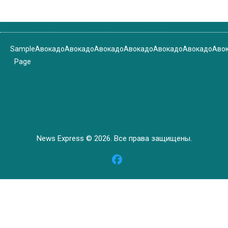
Sample
Авокадо
Авокадо
Авокадо
Авокадо
Авокадо
Авокадо
Аво
Page
News Express © 2026. Все права защищены.