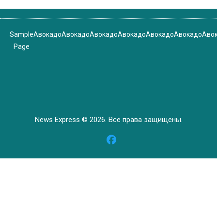
Sample
Авокадо
Авокадо
Авокадо
Авокадо
Авокадо
Авокадо
Аво
Page
News Express © 2026. Все права защищены.