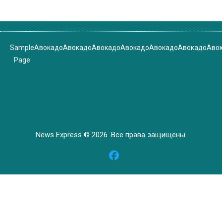
Sample
Авокадо
Авокадо
Авокадо
Авокадо
Авокадо
Авокадо
Аво
Page
News Express © 2026. Все права защищены.