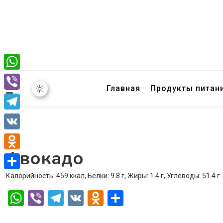
WhatsApp
Главная
Продукты питан
Viber
Telegram
VK
Авокадо
Odnoklassniki
Калорийность: 459 ккал, Белки: 9.8 г, Жиры: 1.4 г, Углеводы: 51.4 г
Отправить
WhatsApp
Viber
Telegram
VK
Odnoklassniki
Отправить