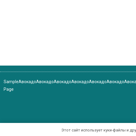
Sample
Авокадо
Авокадо
Авокадо
Авокадо
Авокадо
Авокадо
Авок
Page
Этот сайт использует куки-файлы и др