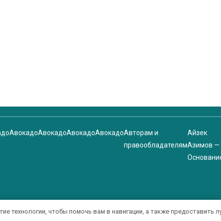
адо
Авокадо
Авокадо
Авокадо
Авокадо
Авторам и
Айзек
правообладателям
Азимов —
Основани
угие технологии, чтобы помочь вам в навигации, а также предоставить