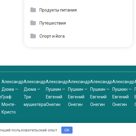
Продукты питания
Путешествия
Спорт и йога
Александр
Александр
Александр
Александр
Александр
Александр
Дюма —
Дюма —
Пушкин —
Пушкин —
Пушкин —
Пушкин —
е
Граф
Три
Евгений
Евгений
Евгений
Евгений
Монте-
мушкетёра
Онегин
Онегин
Онегин
Онегин
Кристо
 лучший пользовательский опыт.
OK