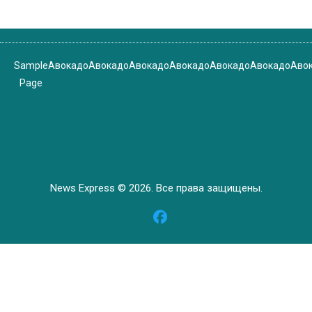
Sample
Авокадо
Авокадо
Авокадо
Авокадо
Авокадо
Авокадо
Аво
Page
News Express © 2026. Все права защищены.