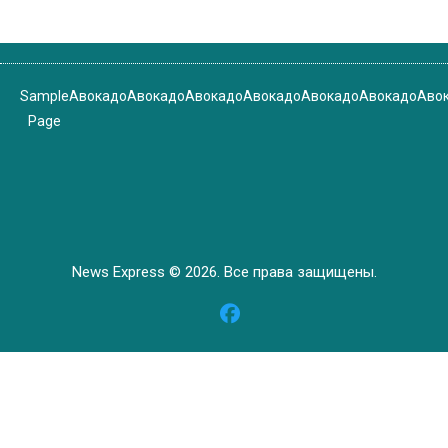
Sample
Авокадо
Авокадо
Авокадо
Авокадо
Авокадо
Авокадо
Аво
Page
News Express © 2026. Все права защищены.