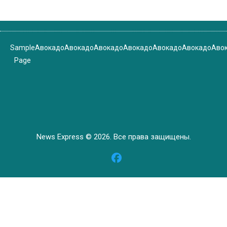
Sample
Авокадо
Авокадо
Авокадо
Авокадо
Авокадо
Авокадо
Аво
Page
News Express © 2026. Все права защищены.