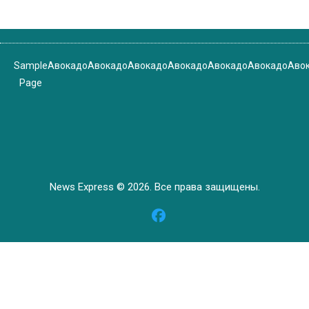
Sample
Авокадо
Авокадо
Авокадо
Авокадо
Авокадо
Авокадо
Аво
Page
News Express © 2026. Все права защищены.