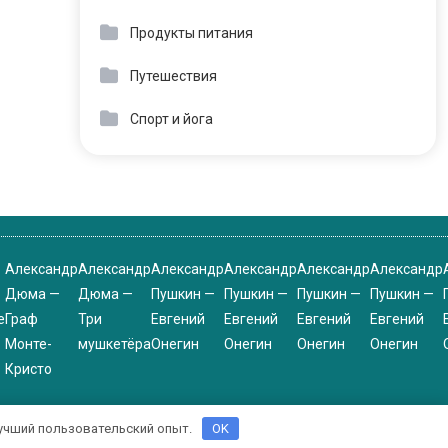
Продукты питания
Путешествия
Спорт и йога
Александр
Александр
Александр
Александр
Александр
Александр
Дюма —
Дюма —
Пушкин —
Пушкин —
Пушкин —
Пушкин —
е
Граф
Три
Евгений
Евгений
Евгений
Евгений
Монте-
мушкетёра
Онегин
Онегин
Онегин
Онегин
Кристо
 лучший пользовательский опыт.
OK