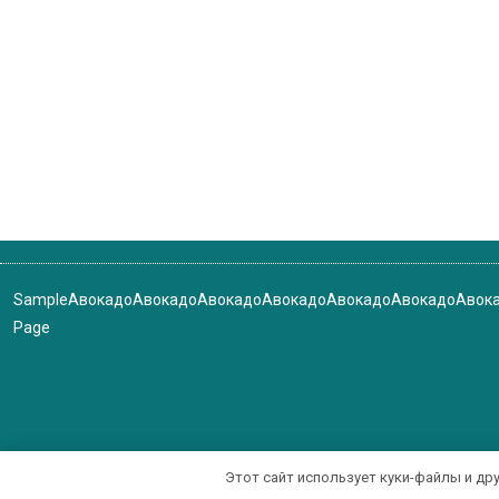
Sample
Авокадо
Авокадо
Авокадо
Авокадо
Авокадо
Авокадо
Авок
Page
Этот сайт использует куки-файлы и др