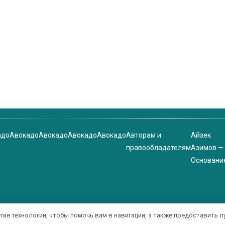
адо
Авокадо
Авокадо
Авокадо
Авокадо
Авторам и
Айзек
правообладателям
Азимов —
Основани
угие технологии, чтобы помочь вам в навигации, а также предоставить