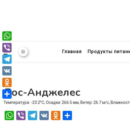
WhatsApp
Главная
Продукты питан
Viber
Telegram
VK
Лос-Анджелес
Odnoklassniki
Температура: -23.2°C, Осадки: 266.5 мм, Ветер: 26.7 м/с, Влажност
Отправить
WhatsApp
Viber
Telegram
VK
Odnoklassniki
Отправить