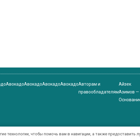
адо
Авокадо
Авокадо
Авокадо
Авокадо
Авторам и
Айзек
правообладателям
Азимов —
Основани
угие технологии, чтобы помочь вам в навигации, а также предоставить