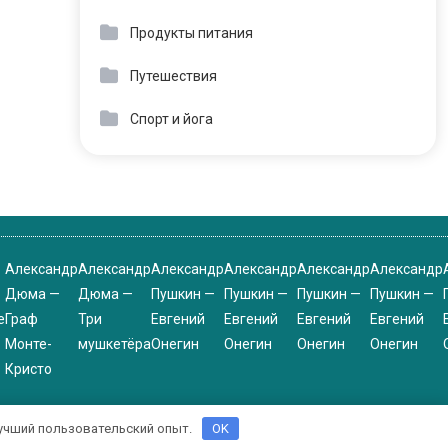
Продукты питания
Путешествия
Спорт и йога
Александр
Александр
Александр
Александр
Александр
Александр
Дюма —
Дюма —
Пушкин —
Пушкин —
Пушкин —
Пушкин —
е
Граф
Три
Евгений
Евгений
Евгений
Евгений
Монте-
мушкетёра
Онегин
Онегин
Онегин
Онегин
Кристо
 лучший пользовательский опыт.
OK