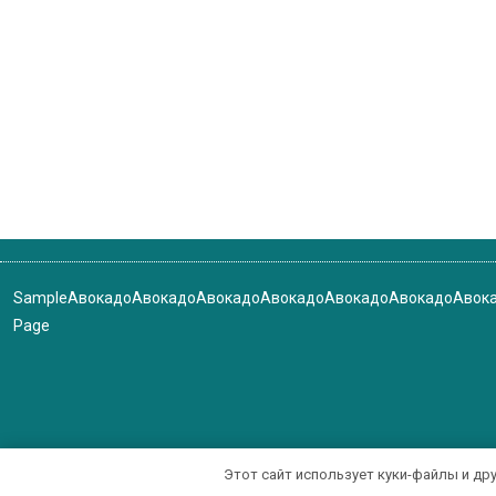
Sample
Авокадо
Авокадо
Авокадо
Авокадо
Авокадо
Авокадо
Авок
Page
Этот сайт использует куки-файлы и др