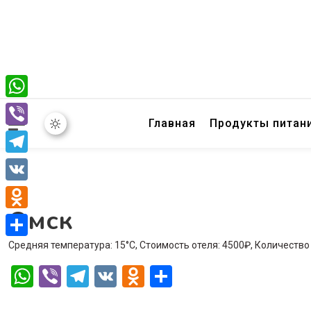
WhatsApp
Главная
Продукты питан
Viber
Telegram
VK
Омск
Odnoklassniki
Средняя температура: 15°C, Стоимость отеля: 4500₽, Количество
Отправить
WhatsApp
Viber
Telegram
VK
Odnoklassniki
Отправить