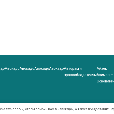
адо
Авокадо
Авокадо
Авокадо
Авокадо
Авторам и
Айзек
правообладателям
Азимов —
Основани
угие технологии, чтобы помочь вам в навигации, а также предоставить