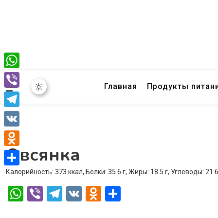
WhatsApp
Главная
Продукты питан
Viber
Telegram
VK
Овсянка
Odnoklassniki
Калорийность: 373 ккал, Белки: 35.6 г, Жиры: 18.5 г, Углеводы: 21.6
Отправить
WhatsApp
Viber
Telegram
VK
Odnoklassniki
Отправить