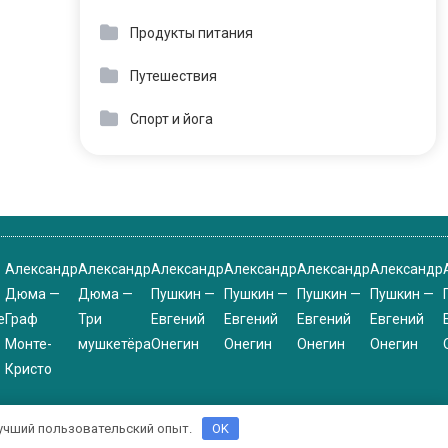
Продукты питания
Путешествия
Спорт и йога
Александр
Александр
Александр
Александр
Александр
Александр
Дюма —
Дюма —
Пушкин —
Пушкин —
Пушкин —
Пушкин —
е
Граф
Три
Евгений
Евгений
Евгений
Евгений
Монте-
мушкетёра
Онегин
Онегин
Онегин
Онегин
Кристо
 лучший пользовательский опыт.
OK