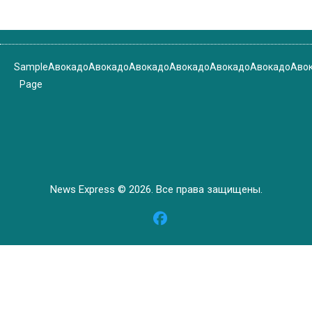
Sample
Авокадо
Авокадо
Авокадо
Авокадо
Авокадо
Авокадо
Аво
Page
News Express © 2026. Все права защищены.