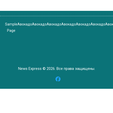
Sample
Авокадо
Авокадо
Авокадо
Авокадо
Авокадо
Авокадо
Аво
Page
News Express © 2026. Все права защищены.