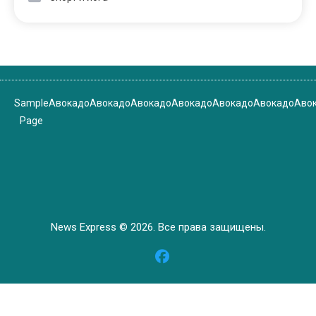
Sample
Авокадо
Авокадо
Авокадо
Авокадо
Авокадо
Авокадо
Аво
Page
News Express © 2026. Все права защищены.