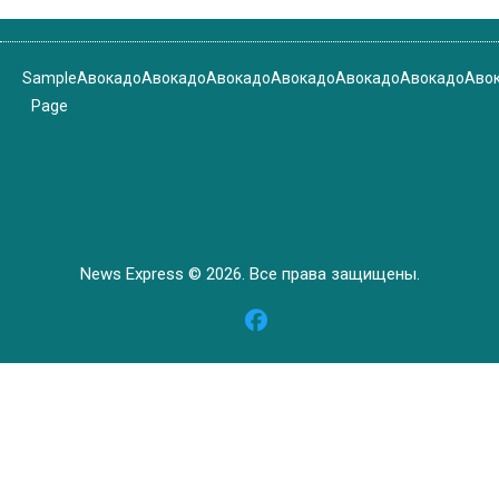
Sample
Авокадо
Авокадо
Авокадо
Авокадо
Авокадо
Авокадо
Аво
Page
News Express © 2026. Все права защищены.