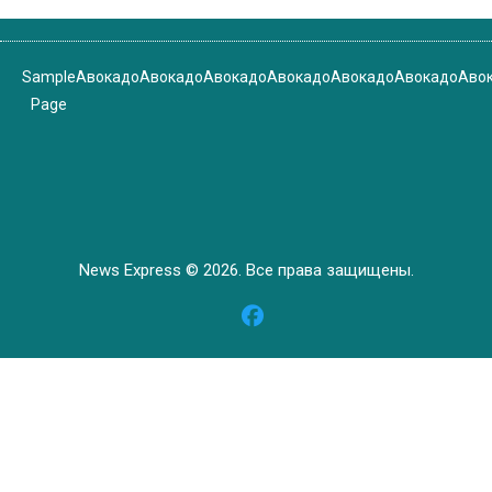
Sample
Авокадо
Авокадо
Авокадо
Авокадо
Авокадо
Авокадо
Аво
Page
News Express © 2026. Все права защищены.