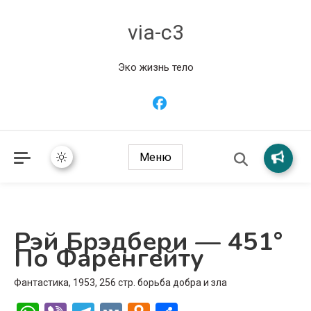
via-c3
Эко жизнь тело
Меню
Рэй Брэдбери — 451°
По Фаренгейту
Фантастика, 1953, 256 стр. борьба добра и зла