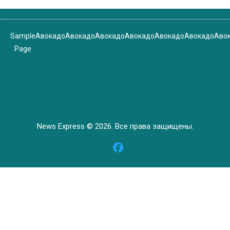
Sample
Авокадо
Авокадо
Авокадо
Авокадо
Авокадо
Авокадо
Аво
Page
News Express © 2026. Все права защищены.