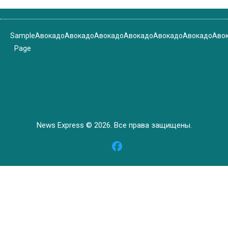
Sample
Авокадо
Авокадо
Авокадо
Авокадо
Авокадо
Авокадо
Аво
Page
News Express © 2026. Все права защищены.