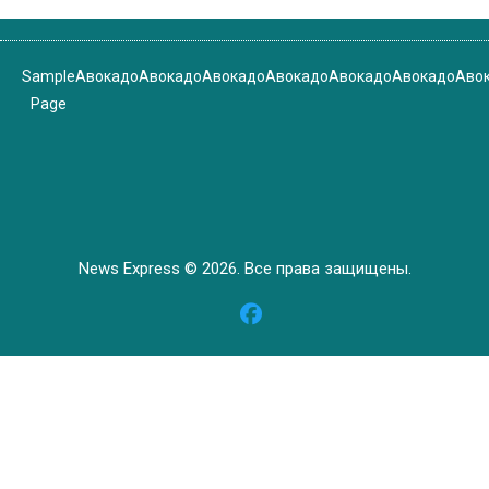
Sample
Авокадо
Авокадо
Авокадо
Авокадо
Авокадо
Авокадо
Аво
Page
News Express © 2026. Все права защищены.