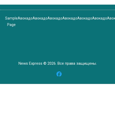
Sample
Авокадо
Авокадо
Авокадо
Авокадо
Авокадо
Авокадо
Аво
Page
News Express © 2026. Все права защищены.