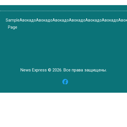
Sample
Авокадо
Авокадо
Авокадо
Авокадо
Авокадо
Авокадо
Аво
Page
News Express © 2026. Все права защищены.