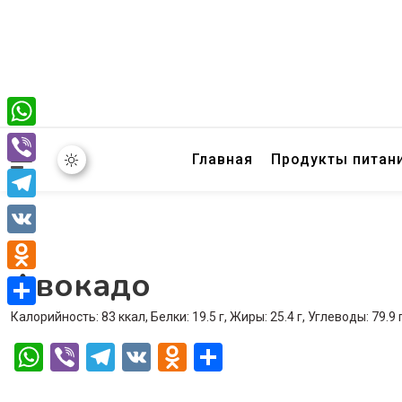
WhatsApp
Главная
Продукты питан
Viber
Telegram
VK
Авокадо
Odnoklassniki
Калорийность: 83 ккал, Белки: 19.5 г, Жиры: 25.4 г, Углеводы: 79.9 
Отправить
WhatsApp
Viber
Telegram
VK
Odnoklassniki
Отправить