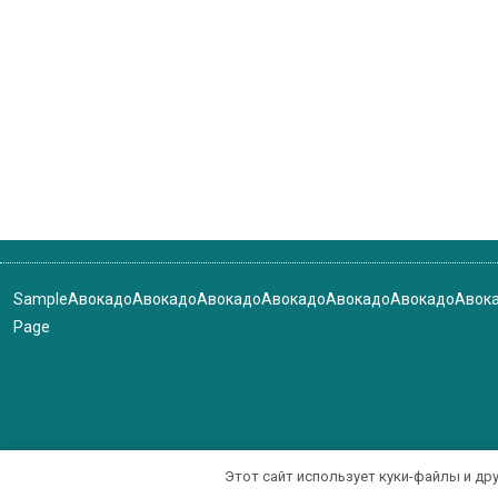
Sample
Авокадо
Авокадо
Авокадо
Авокадо
Авокадо
Авокадо
Авок
Page
Этот сайт использует куки-файлы и др