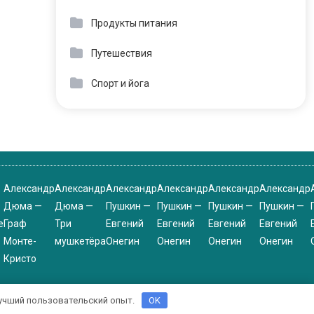
Продукты питания
Путешествия
Спорт и йога
Александр
Александр
Александр
Александр
Александр
Александр
Дюма —
Дюма —
Пушкин —
Пушкин —
Пушкин —
Пушкин —
е
Граф
Три
Евгений
Евгений
Евгений
Евгений
Монте-
мушкетёра
Онегин
Онегин
Онегин
Онегин
Кристо
 лучший пользовательский опыт.
OK