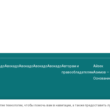
адо
Авокадо
Авокадо
Авокадо
Авокадо
Авторам и
Айзек
правообладателям
Азимов —
Основани
угие технологии, чтобы помочь вам в навигации, а также предоставить