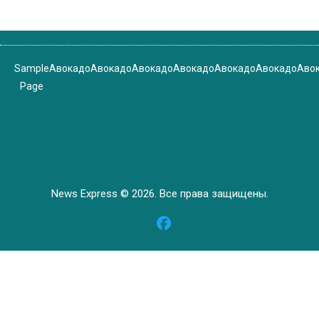
Sample
Авокадо
Авокадо
Авокадо
Авокадо
Авокадо
Авокадо
Аво
Page
News Express © 2026. Все права защищены.