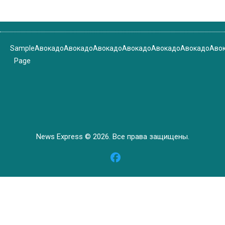
Sample
Авокадо
Авокадо
Авокадо
Авокадо
Авокадо
Авокадо
Аво
Page
News Express © 2026. Все права защищены.