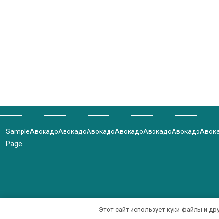
Sample
Авокадо
Авокадо
Авокадо
Авокадо
Авокадо
Авокадо
Авок
Page
Этот сайт использует куки-файлы и др