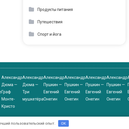
Продукты питания
Путешествия
Спорт и йога
Александр
Александр
Александр
Александр
Александр
Александр
Дюма —
Дюма —
Пушкин —
Пушкин —
Пушкин —
Пушкин —
е
Граф
Три
Евгений
Евгений
Евгений
Евгений
Монте-
мушкетёра
Онегин
Онегин
Онегин
Онегин
Кристо
 лучший пользовательский опыт.
OK