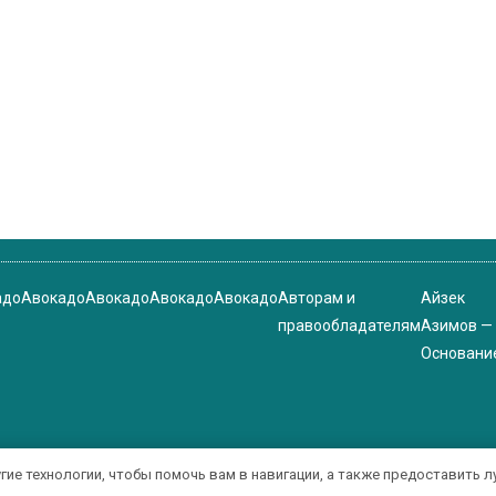
адо
Авокадо
Авокадо
Авокадо
Авокадо
Авторам и
Айзек
правообладателям
Азимов —
Основани
угие технологии, чтобы помочь вам в навигации, а также предоставить