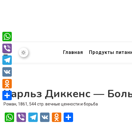
WhatsApp
Главная
Продукты питан
Viber
Telegram
VK
Чарльз Диккенс — Бол
Odnoklassniki
Роман, 1861, 544 стр. вечные ценности и борьба
Отправить
WhatsApp
Viber
Telegram
VK
Odnoklassniki
Отправить