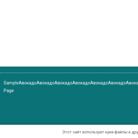
Sample
Авокадо
Авокадо
Авокадо
Авокадо
Авокадо
Авокадо
Авок
Page
Этот сайт использует куки-файлы и др