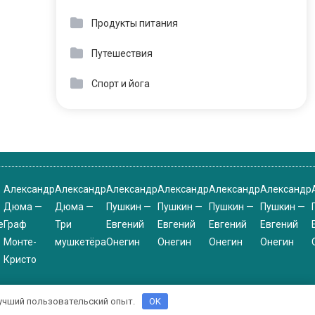
Продукты питания
Путешествия
Спорт и йога
Александр
Александр
Александр
Александр
Александр
Александр
Дюма —
Дюма —
Пушкин —
Пушкин —
Пушкин —
Пушкин —
е
Граф
Три
Евгений
Евгений
Евгений
Евгений
Монте-
мушкетёра
Онегин
Онегин
Онегин
Онегин
Кристо
 лучший пользовательский опыт.
OK