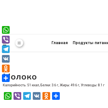
WhatsApp
Главная
Продукты питан
Viber
Telegram
VK
Молоко
Odnoklassniki
Калорийность: 51 ккал, Белки: 3.6 г, Жиры: 49.6 г, Углеводы: 8.1 г
Отправить
WhatsApp
Viber
Telegram
VK
Odnoklassniki
Отправить