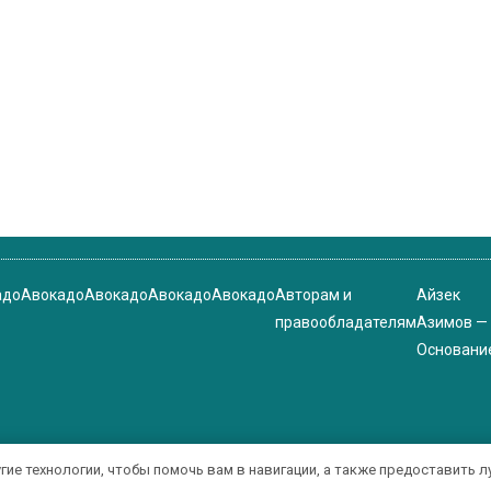
адо
Авокадо
Авокадо
Авокадо
Авокадо
Авторам и
Айзек
правообладателям
Азимов —
Основани
угие технологии, чтобы помочь вам в навигации, а также предоставить