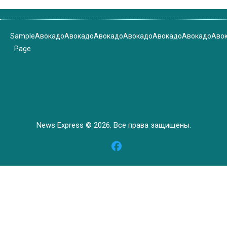
Sample
Авокадо
Авокадо
Авокадо
Авокадо
Авокадо
Авокадо
Аво
Page
News Express © 2026. Все права защищены.