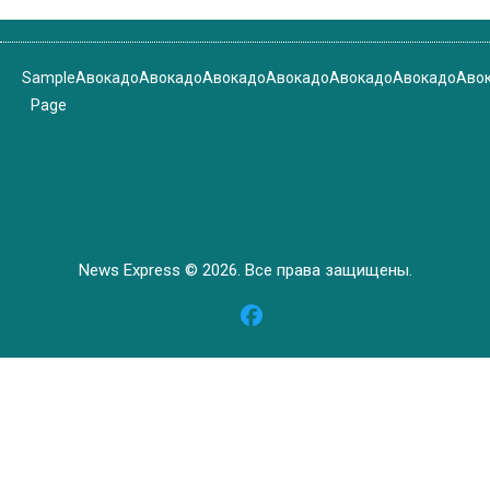
Sample
Авокадо
Авокадо
Авокадо
Авокадо
Авокадо
Авокадо
Аво
Page
News Express © 2026. Все права защищены.