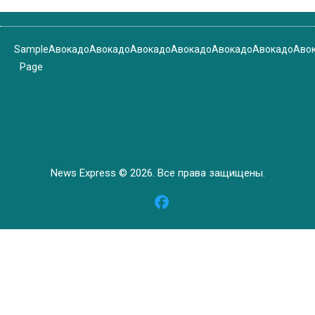
Sample
Авокадо
Авокадо
Авокадо
Авокадо
Авокадо
Авокадо
Аво
Page
News Express © 2026. Все права защищены.