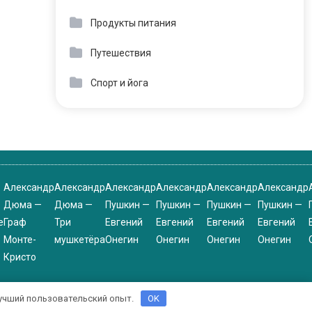
Продукты питания
Путешествия
Спорт и йога
Александр
Александр
Александр
Александр
Александр
Александр
Дюма —
Дюма —
Пушкин —
Пушкин —
Пушкин —
Пушкин —
е
Граф
Три
Евгений
Евгений
Евгений
Евгений
Монте-
мушкетёра
Онегин
Онегин
Онегин
Онегин
Кристо
 лучший пользовательский опыт.
OK