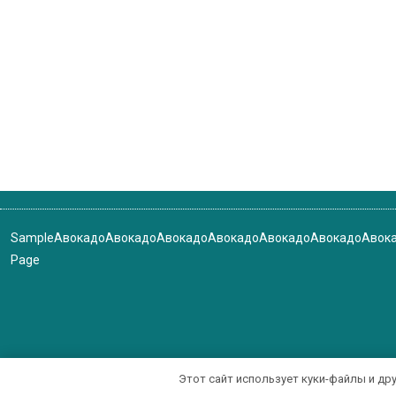
Sample
Авокадо
Авокадо
Авокадо
Авокадо
Авокадо
Авокадо
Авок
Page
Этот сайт использует куки-файлы и др