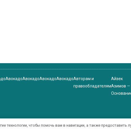
адо
Авокадо
Авокадо
Авокадо
Авокадо
Авторам и
Айзек
правообладателям
Азимов —
Основани
угие технологии, чтобы помочь вам в навигации, а также предоставить