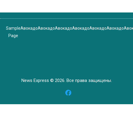
Sample
Авокадо
Авокадо
Авокадо
Авокадо
Авокадо
Авокадо
Аво
Page
News Express © 2026. Все права защищены.