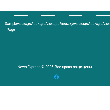
Sample
Авокадо
Авокадо
Авокадо
Авокадо
Авокадо
Авокадо
Аво
Page
News Express © 2026. Все права защищены.