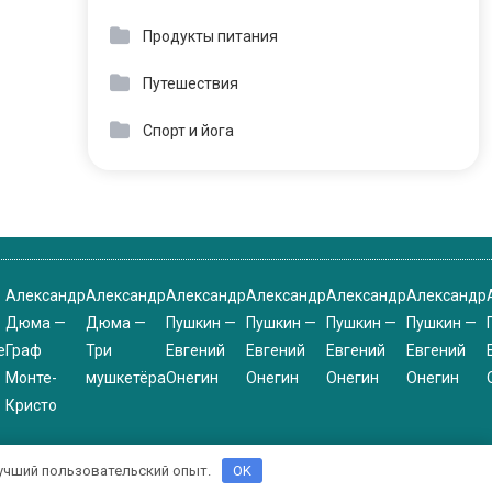
Продукты питания
Путешествия
Спорт и йога
Александр
Александр
Александр
Александр
Александр
Александр
Дюма —
Дюма —
Пушкин —
Пушкин —
Пушкин —
Пушкин —
е
Граф
Три
Евгений
Евгений
Евгений
Евгений
Монте-
мушкетёра
Онегин
Онегин
Онегин
Онегин
Кристо
 лучший пользовательский опыт.
OK