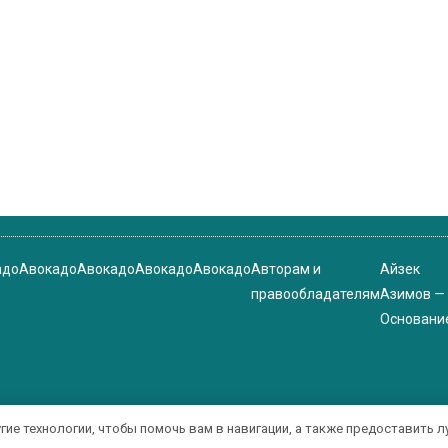
адо
Авокадо
Авокадо
Авокадо
Авокадо
Авторам и
Айзек
правообладателям
Азимов —
Основани
угие технологии, чтобы помочь вам в навигации, а также предоставить