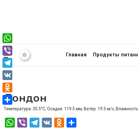
WhatsApp
Главная
Продукты питан
Viber
Telegram
VK
Лондон
Odnoklassniki
Температура: 35.5°C, Осадки: 119.5 мм, Ветер: 19.5 м/с, Влажност
Отправить
WhatsApp
Viber
Telegram
VK
Odnoklassniki
Отправить