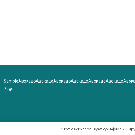
Sample
Авокадо
Авокадо
Авокадо
Авокадо
Авокадо
Авокадо
Авок
Page
Этот сайт использует куки-файлы и др