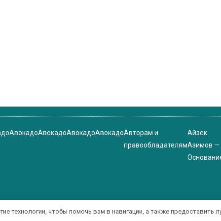
адо
Авокадо
Авокадо
Авокадо
Авокадо
Авторам и
Айзек
правообладателям
Азимов —
Основани
угие технологии, чтобы помочь вам в навигации, а также предоставить