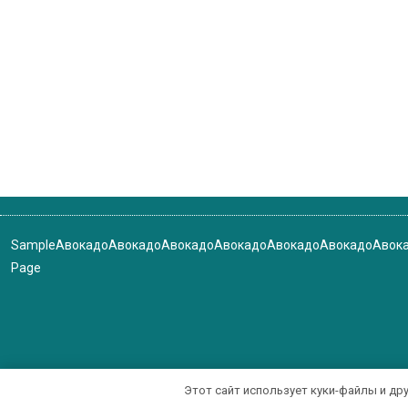
Sample
Авокадо
Авокадо
Авокадо
Авокадо
Авокадо
Авокадо
Авок
Page
Этот сайт использует куки-файлы и др