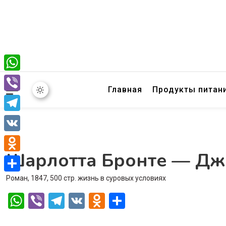
WhatsApp
Главная
Продукты питан
Viber
Telegram
VK
Шарлотта Бронте — Дж
Odnoklassniki
Роман, 1847, 500 стр. жизнь в суровых условиях
Отправить
WhatsApp
Viber
Telegram
VK
Odnoklassniki
Отправить