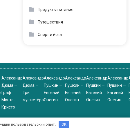
Продукты питания
Путешествия
Спорт и йога
Александр
Александр
Александр
Александр
Александр
Александр
Дюма —
Дюма —
Пушкин —
Пушкин —
Пушкин —
Пушкин —
е
Граф
Три
Евгений
Евгений
Евгений
Евгений
Монте-
мушкетёра
Онегин
Онегин
Онегин
Онегин
Кристо
 лучший пользовательский опыт.
OK