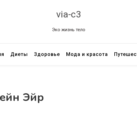
via-c3
Эко жизнь тело
ия
Диеты
Здоровье
Мода и красота
Путешес
ейн Эйр