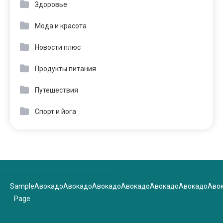
Здоровье
Мода и красота
Новости плюс
Продукты питания
Путешествия
Спорт и йога
Sample
Авокадо
Авокадо
Авокадо
Авокадо
Авокадо
Авокадо
Аво
Page