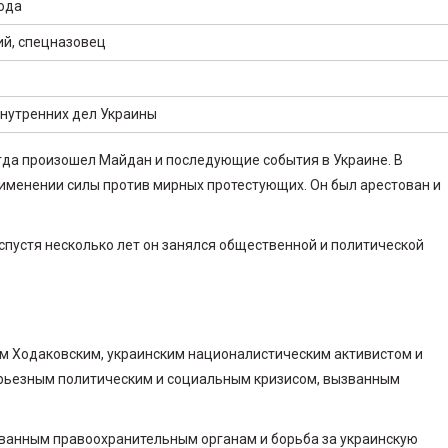
года
й, спецназовец
нутренних дел Украины
огда произошел Майдан и последующие события в Украине. В
рименении силы против мирных протестующих. Он был арестован и
 спустя несколько лет он занялся общественной и политической
ом Ходаковским, украинским националистическим активистом и
ерьезным политическим и социальным кризисом, вызванным
ванным правоохранительным органам и борьба за украинскую