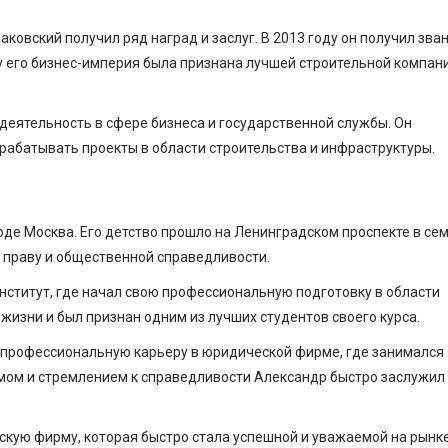
овский получил ряд наград и заслуг. В 2013 году он получил зва
у его бизнес-империя была признана лучшей строительной компан
еятельность в сфере бизнеса и государственной службы. Он
абатывать проекты в области строительства и инфраструктуры.
оде Москва. Его детство прошло на Ленинградском проспекте в се
к праву и общественной справедливости.
нститут, где начал свою профессиональную подготовку в области
 жизни и был признан одним из лучших студентов своего курса.
ю профессиональную карьеру в юридической фирме, где занимался
ом и стремлением к справедливости Александр быстро заслужил
скую фирму, которая быстро стала успешной и уважаемой на рынке