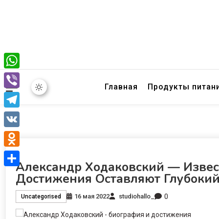
WhatsApp
Главная
Продукты питан
Viber
Telegram
VK
Odnoklassniki
Александр Ходаковский — Извес
Отправить
Достижения Оставляют Глубокий
0
16 мая 2022
studiohallo_
Uncategorised