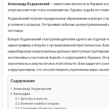
Александр Ходаковский
— известная личность в Украине и з
спортом и мечтал стать космонавтом. Однако судьба его пове
Ходаковский получил юридическое образование и вскоре стал
уголовного розыска. Он проявил себя как целеустремленный 
лестнице.
Вскоре Ходаковский стал руководителем одного из отделов 
наркотрафику и борьбе с организованной преступностью. Бл
наркобаронов и разгромлены крупные преступные группировк
из ключевых участников борьбы с коррупцией в Украине. Он в
значительных результатов в этой области. Благодаря его ус
коррупционеров, что способствовало укреплению веры населе
Содержание
Александр Ходаковский
Биография
Детство и юность
Военная служба и спецназ
Основание «Правого» сектора