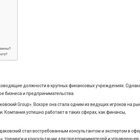
раины?
кте?
руководящие должности в крупных финансовых учреждениях. Однако
ре бизнеса и предпринимательства.
овский Group». Вскоре она стала одним из ведущих игроков на ры
и. Компания успешно работает в таких сферах, как финансы,
даковский стал востребованным консультантом и экспертом в сфе
ы, тренинги и консультации для предпринимателей и управленцев,