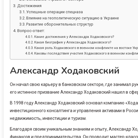
Достижения
Успешные операции спецназа
Влияние на геополитическую ситуацию в Украине
Развитие оборонительных структур
Вопрос-ответ:
Какие достижения у Александра Ходаковского?
Какая биография у Александра Ходаковского?
Какая роль Ходаковского в военном конфликте на востоке Ук
Каковы последствия участия Ходаковского в военном конфли
Александр Ходаковский
Он начал свою карьеру в банковском секторе, где занимал 
его истинное призвание Александр Ходаковский нашел в сфе
В 1998 году Александр Ходаковский основал компанию «Ходак
инвестиционного консалтинга и управления активами в Росси
недвижимость, инвестиции и туризм.
Благодаря своим уникальным знаниям и опыту, Александр Хо
финансов и предпринимательства. Он проводит мастер-класс