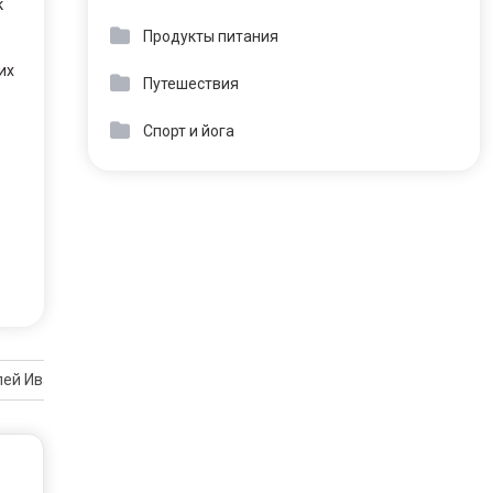
к
Продукты питания
их
Путешествия
Спорт и йога
лей Иваново