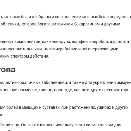
в, которые были отобраны и соотношение которых было определе
облепихи, которое богато витамином С, каротином и другими
тельных компонентов, как календула, шалфей, зверобой, душица, а
отивовоспалительными, антимикробными и регенерирующими
оким спектром действия.
това
илактики различных заболеваний, а также для укрепления иммун
вен при насморке, гриппе, простуде, кашле и других респираторн
я болей в мышцах и суставах, при растяжениях, ушибах и других
ов.
Болотова. Он также широко используется в косметологии для