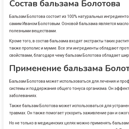
Состав бальзама Болотова
Бальзам Болотова состоит из 100% натуральных ингредиенто
самим Иваном Болотовым. Основой бальзама является масло 
полезными веществами.
Кроме того, в состав бальзама входят экстракты таких расти
также прополис и мумие. Все эти ингредиенты обладают пр
свойствами, благодаря чему бальзам Болотова обладает шир
Применение бальзама Боло
Бальзам Болотова может использоваться для лечения и проф
системы и поддержания общего тонуса организма. Он эффекти
заболеваниях.
Также бальзам Болотова может использоваться для устранени
травмах. Он также помогает ускорить заживление ран и ожог
Но не только в медицинских целях можно применять бальзам 