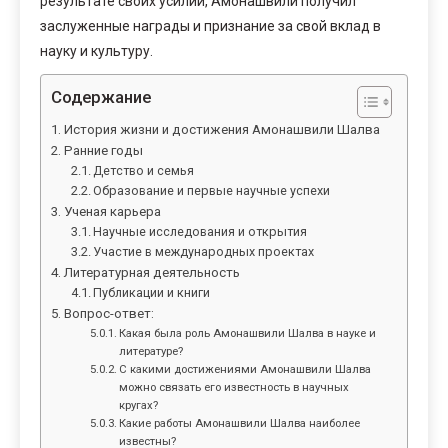
результате своих усилий, Амонашвили получил
заслуженные награды и признание за свой вклад в
науку и культуру.
Содержание
История жизни и достижения Амонашвили Шалва
Ранние годы
Детство и семья
Образование и первые научные успехи
Ученая карьера
Научные исследования и открытия
Участие в международных проектах
Литературная деятельность
Публикации и книги
Вопрос-ответ:
Какая была роль Амонашвили Шалва в науке и
литературе?
С какими достижениями Амонашвили Шалва
можно связать его известность в научных
кругах?
Какие работы Амонашвили Шалва наиболее
известны?