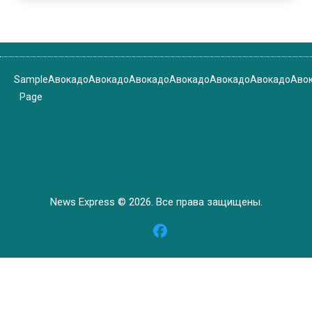
Sample
Авокадо
Авокадо
Авокадо
Авокадо
Авокадо
Авокадо
Аво
Page
News Express © 2026. Все права защищены.