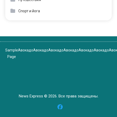
Спорт и йога
Sample
Авокадо
Авокадо
Авокадо
Авокадо
Авокадо
Авокадо
Аво
Page
News Express © 2026. Все права защищены.