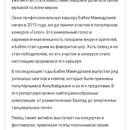
уже мечтал стать известным певцом и делиться своей
музыкой со всем миром.
Свою профессиональную карьеру Бабек Мамедрзаев
начал в 2015 году, когда принял участие в популярном
конкурсе «Голос». Его уникальный голос и
харизматичная внешность покорили жюри и зрителей,
и Бабек стал одним из фаворитов шоу. Хоть певец и не
стал победителем, но его участие в конкурсе стало
настоящим прорывом в его карьере.
В последующие годы Бабек Мамедрзаев выпустил ряд
успешных синглов и клипов, которые были признаны
популярными в Азербайджане и за его пределами. В
его репертуаре можно найти разнообразные
композиции: от романтических баллад до энергичных
танцевальных песен.
Певец также активно выступает на концертах и
фестивалях, привлекая толпы поклонников своим