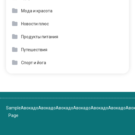
Мода и красота
Новости плюс
Продукты питания
Путешествия
Спорт и йога
Sample
Авокадо
Авокадо
Авокадо
Авокадо
Авокадо
Авокадо
Аво
Page