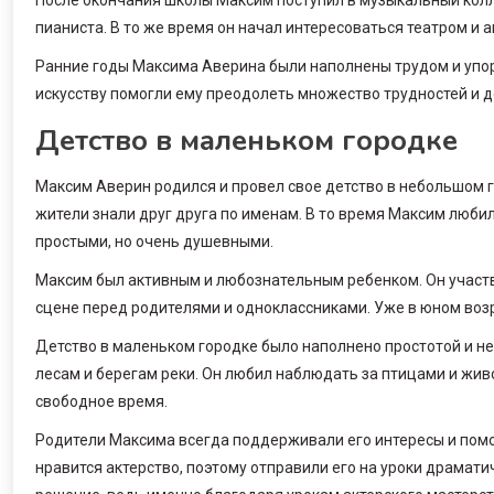
пианиста. В то же время он начал интересоваться театром и а
Ранние годы Максима Аверина были наполнены трудом и упор
искусству помогли ему преодолеть множество трудностей и д
Детство в маленьком городке
Максим Аверин родился и провел свое детство в небольшом г
жители знали друг друга по именам. В то время Максим люби
простыми, но очень душевными.
Максим был активным и любознательным ребенком. Он участв
сцене перед родителями и одноклассниками. Уже в юном возра
Детство в маленьком городке было наполнено простотой и н
лесам и берегам реки. Он любил наблюдать за птицами и живо
свободное время.
Родители Максима всегда поддерживали его интересы и помог
нравится актерство, поэтому отправили его на уроки драмати