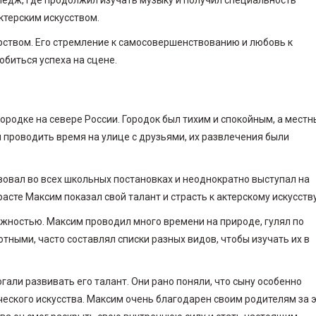
ктерским искусством.
ством. Его стремление к самосовершенствованию и любовь к
обиться успеха на сцене.
ородке на севере России. Городок был тихим и спокойным, а местн
л проводить время на улице с друзьями, их развлечения были
овал во всех школьных постановках и неоднократно выступал на
сте Максим показал свой талант и страсть к актерскому искусству
ежностью. Максим проводил много времени на природе, гулял по
тными, часто составлял списки разных видов, чтобы изучать их в
али развивать его талант. Они рано поняли, что сыну особенно
ческого искусства. Максим очень благодарен своим родителям за 