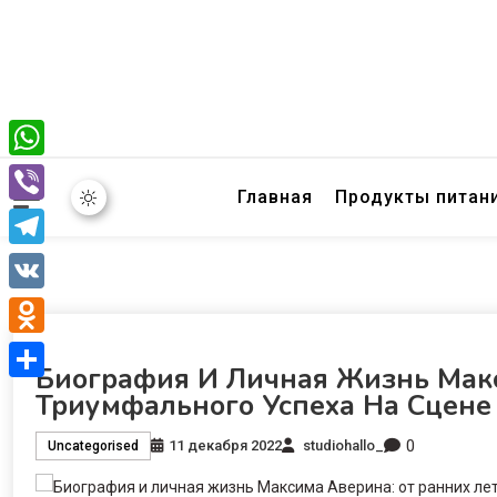
WhatsApp
Главная
Продукты питан
Viber
Telegram
VK
Odnoklassniki
Биография И Личная Жизнь Мак
Отправить
Триумфального Успеха На Сцене
0
11 декабря 2022
studiohallo_
Uncategorised