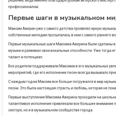
решение, ведь именно благодаря урокам актерского мастерст
профессионалом.
Первые шаги в музыкальном ми
Максим Аверин уже с самого детства проявлял яркую музыка
собственные мелодии просыпалась в нем с самого раннего во
Первые музыкальные шаги Максима Аверина были сделаны в ш
музыки и развивал свои вокальные способности. Уже тогда ег
талант и потенциал.
Все родители поддерживали Максима в его музыкальных увле
мероприятий, где его исполнение песен всегда вызывало пр
С каждым годом Максим все больше погружался в мир музыки.
песни. Это была настоящая страсть и любовь, которая не поки
Первые выступления Максима Аверина проходили на школьных
талантливое исполнение привлекали все большее внимание пу
секторе, но и в музыкальном сообществе города.