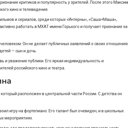
признание критиков и популярность у зрителей. После этого Макси
кого кино и телевидения.
фильмов и сериалов, среди которых «Интерны», «Саша+Маша»,
активно работать в МХАТ имени Горького и получает признание за
человеком. Он не делает публичных заявлений о своих отношения
детей — сын и дочь.
ь и уважение публики. Его яркая индивидуальность и
телей российского кино и театра.
ина
 который расположен в центральной части России. С детства он
оил игру на фортепиано. Его талант был очевиден, и в школьных
ых мероприятиях.
едж, где продолжил изучать музыку и получил специальность