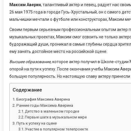
Максим Аверин
, талантливый актер и певец, радует нас св
26 мая 1975 года в городе Гусь-Хрустальный, он с самого детс
мальчишки мечтали о футболе или конструкторах, Максим ме
Своим первым серьезным профессиональным опытом актер пол
музыкальных проектах, Максим смог освоить не только актерск
будоражащий души, проникал в самые глубины сердца зрител
ему занять достойное место на российской сцене.
Высшее образование
, которое актер получил в Школе-студии
опорой на пути к успеху. После окончания учебы Максим Авер
большую популярность. Но настоящую славу актеру принесли
Содержание
Биография Максима Аверина
Ранние годы Максима Аверина
Детство в маленьком городке
Первые шаги в музыкальном мире
Путь к успеху на сцене
Участие в популярном телепроекте