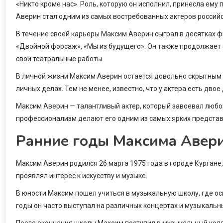
«Никто кроме нас». Роль, которую он исполнил, принесла ему 
Аверин стал одним из самых востребованных актеров российс
В течение своей карьеры Максим Аверин сыграл в десятках 
«Двойной форсаж», «Мы из будущего». Он также продолжает 
свои театральные работы.
В личной жизни Максим Аверин остается довольно скрытным 
личных делах. Тем не менее, известно, что у актера есть двое 
Максим Аверин — талантливый актер, который завоевал любов
профессионализм делают его одним из самых ярких представи
Ранние годы Максима Авер
Максим Аверин родился 26 марта 1975 года в городе Кургане,
проявлял интерес к искусству и музыке.
В юности Максим пошел учиться в музыкальную школу, где осв
годы он часто выступал на различных концертах и музыкальн
После окончания школы Максим поступил в музыкальный колл