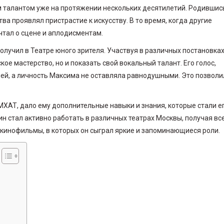
оим талантом уже на протяжении нескольких десятилетий. Родившис
тва проявлял пристрастие к искусству. В то время, когда другие
чтал о сцене и аплодисментам.
учил в Театре юного зрителя. Участвуя в различных постановках
ое мастерство, но и показать свой вокальный талант. Его голос,
ей, а личность Максима не оставляла равнодушными. Это позволи
 МХАТ, дало ему дополнительные навыки и знания, которые стали е
ин стал активно работать в различных театрах Москвы, получая вс
 кинофильмы, в которых он сыграл яркие и запоминающиеся роли.