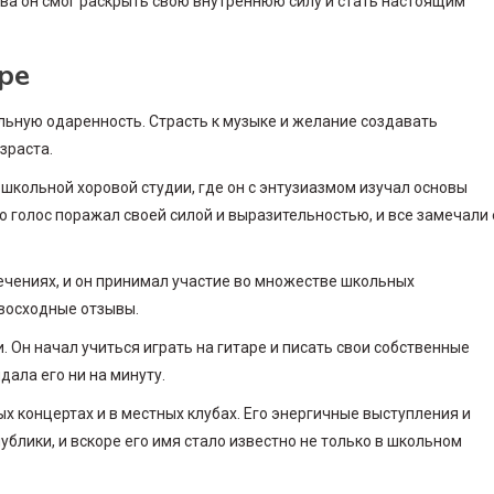
ва он смог раскрыть свою внутреннюю силу и стать настоящим
ре
льную одаренность. Страсть к музыке и желание создавать
зраста.
кольной хоровой студии, где он с энтузиазмом изучал основы
о голос поражал своей силой и выразительностью, и все замечали 
чениях, и он принимал участие во множестве школьных
евосходные отзывы.
 Он начал учиться играть на гитаре и писать свои собственные
дала его ни на минуту.
 концертах и в местных клубах. Его энергичные выступления и
блики, и вскоре его имя стало известно не только в школьном