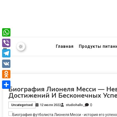
WhatsApp
Главная
Продукты питан
Viber
Telegram
VK
Odnoklassniki
Биография Лионеля Месси — Нев
Отправить
Достижений И Бесконечных Усп
0
12 июля 2022
studiohallo_
Uncategorised