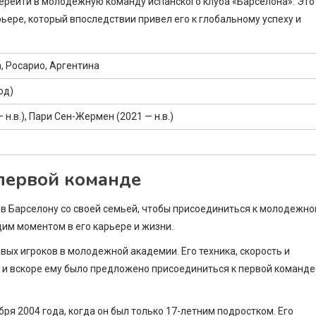
перейти в молодежную команду испанского клуба «Барселона». Это
ере, который впоследствии привел его к глобальному успеху и
, Росарио, Аргентина
од)
 н.в.), Пари Сен-Жермен (2021 — н.в.)
 первой команде
ал в Барселону со своей семьей, чтобы присоединиться к молодежно
им моментом в его карьере и жизни.
вых игроков в молодежной академии. Его техника, скорость и
 и вскоре ему было предложено присоединиться к первой команде
я 2004 года, когда он был только 17-летним подростком. Его