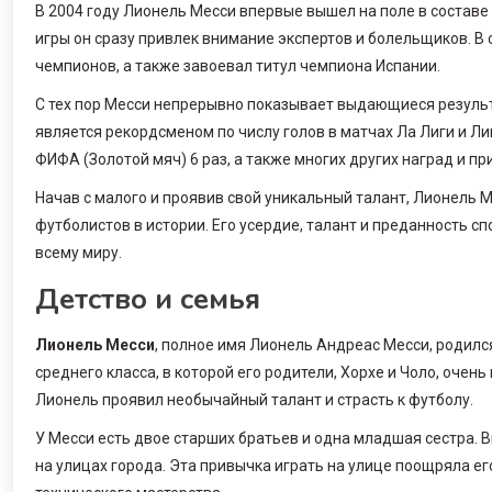
В 2004 году Лионель Месси впервые вышел на поле в состав
игры он сразу привлек внимание экспертов и болельщиков. В
чемпионов, а также завоевал титул чемпиона Испании.
С тех пор Месси непрерывно показывает выдающиеся результ
является рекордсменом по числу голов в матчах Ла Лиги и Л
ФИФА (Золотой мяч) 6 раз, а также многих других наград и пр
Начав с малого и проявив свой уникальный талант, Лионель 
футболистов в истории. Его усердие, талант и преданность с
всему миру.
Детство и семья
Лионель Месси
, полное имя Лионель Андреас Месси, родился
среднего класса, в которой его родители, Хорхе и Чоло, оче
Лионель проявил необычайный талант и страсть к футболу.
У Месси есть двое старших братьев и одна младшая сестра. В
на улицах города. Эта привычка играть на улице поощряла е