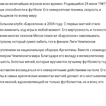
им из величайших игроков всех времен. Родившийся 24 июня 1987
ые способности в футболе. Его невероятная техника, скорость и
льщиков по всему миру.
ольном клубе «Барселона» в 2004 году. С первых матчей стало
ен изменить ход игры в любой момент. Его виртуозность и точност
жении многих сезонов Месси помогал «Барселоне» завоевывать
оком, который сумел забить гол в финале Лиги Чемпионов.
уплением за национальную сборную Аргентины. Вместе с команд
изером Чемпионата мира. Благодаря его вкладу и великолепному
 шесть Золотых мячей, которые вручаются лучшему футболисту го
аставляя восхищаться его невероятными действиями на поле. Его
олы в самых критических моментах матчей делают его неотъемле
ся иконой, вдохновляющей не только футболистов, но и всех, кто