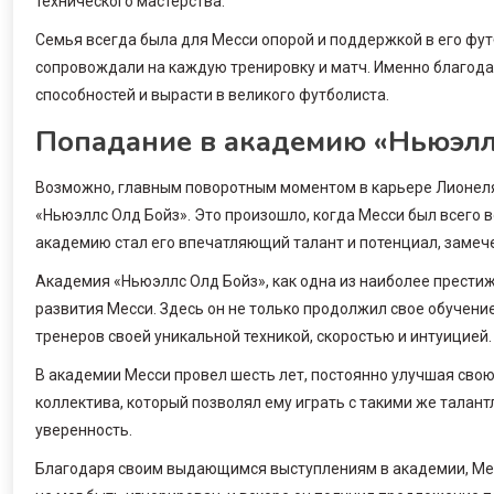
технического мастерства.
Семья всегда была для Месси опорой и поддержкой в его фут
сопровождали на каждую тренировку и матч. Именно благода
способностей и вырасти в великого футболиста.
Попадание в академию «Ньюэлл
Возможно, главным поворотным моментом в карьере Лионел
«Ньюэллс Олд Бойз». Это произошло, когда Месси был всего
академию стал его впечатляющий талант и потенциал, замеч
Академия «Ньюэллс Олд Бойз», как одна из наиболее прести
развития Месси. Здесь он не только продолжил свое обучение
тренеров своей уникальной техникой, скоростью и интуицией.
В академии Месси провел шесть лет, постоянно улучшая свою
коллектива, который позволял ему играть с такими же талан
уверенность.
Благодаря своим выдающимся выступлениям в академии, Месс