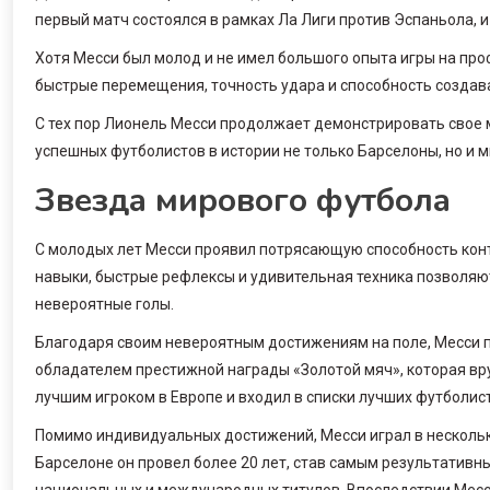
первый матч состоялся в рамках Ла Лиги против Эспаньола, и
Хотя Месси был молод и не имел большого опыта игры на про
быстрые перемещения, точность удара и способность создав
С тех пор Лионель Месси продолжает демонстрировать свое м
успешных футболистов в истории не только Барселоны, но и 
Звезда мирового футбола
С молодых лет Месси проявил потрясающую способность конт
навыки, быстрые рефлексы и удивительная техника позволяют
невероятные голы.
Благодаря своим невероятным достижениям на поле, Месси п
обладателем престижной награды «Золотой мяч», которая вр
лучшим игроком в Европе и входил в списки лучших футболис
Помимо индивидуальных достижений, Месси играл в нескольк
Барселоне он провел более 20 лет, став самым результативн
национальных и международных титулов. Впоследствии Месс