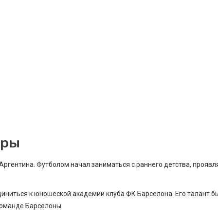
еры
 Аргентина. Футболом начал заниматься с раннего детства, проявл
единиться к юношеской академии клуба ФК Барселона. Его талант б
команде Барселоны.