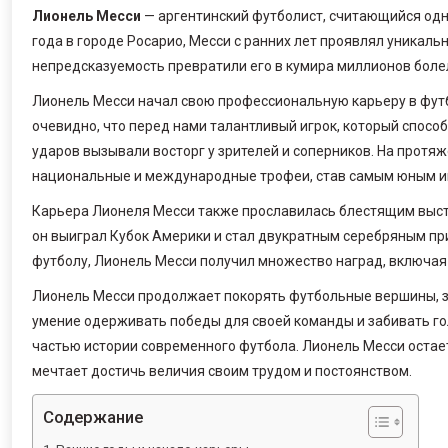
Лионель Месси
— аргентинский футболист, считающийся одн
года в городе Росарио, Месси с ранних лет проявлял уникальн
непредсказуемость превратили его в кумира миллионов боле
Лионель Месси начал свою профессиональную карьеру в футб
очевидно, что перед нами талантливый игрок, который способ
ударов вызывали восторг у зрителей и соперников. На протя
национальные и международные трофеи, став самым юным игр
Карьера Лионеля Месси также прославилась блестящим выст
он выиграл Кубок Америки и стал двукратным серебряным пр
футболу, Лионель Месси получил множество наград, включая
Лионель Месси продолжает покорять футбольные вершины, з
умение одерживать победы для своей команды и забивать г
частью истории современного футбола. Лионель Месси остает
мечтает достичь величия своим трудом и постоянством.
Содержание