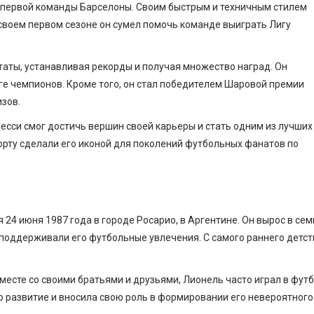
е первой команды Барселоны. Своим быстрым и техничным стилем
 своем первом сезоне он сумел помочь команде выиграть Лигу
аты, устанавливая рекорды и получая множество наград. Он
иге чемпионов. Кроме того, он стал победителем Шаровой премии
изов.
Месси смог достичь вершин своей карьеры и стать одним из лучших
порту сделали его иконой для поколений футбольных фанатов по
 24 июня 1987 года в городе Росарио, в Аргентине. Он вырос в сем
нь поддерживали его футбольные увлечения. С самого раннего детст
месте со своими братьями и друзьями, Лионель часто играл в фут
го развитие и вносила свою роль в формировании его невероятного