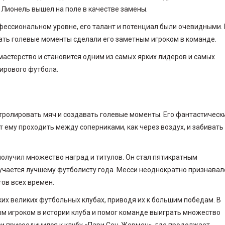
 Лионель вышел на поле в качестве замены.
фессиональном уровне, его талант и потенциал были очевидными. 
ать голевые моменты сделали его заметным игроком в команде.
астерство и становится одним из самых ярких лидеров и самых
мирового футбола.
ролировать мяч и создавать голевые моменты. Его фантастическ
 ему проходить между соперниками, как через воздух, и забивать
олучил множество наград и титулов. Он стал пятикратным
учается лучшему футболисту года. Месси неоднократно признавал
тов всех времен.
их великих футбольных клубах, приводя их к большим победам. В
ым игроком в истории клуба и помог команде выиграть множество
и присоединился к клубу «Пари Сен-Жермен», где продолжает