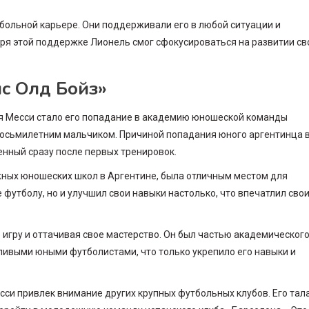
больной карьере. Они поддерживали его в любой ситуации и
ря этой поддержке Лионель смог сфокусироваться на развитии св
с Олд Бойз»
я Месси стало его попадание в академию юношеской команды
 восьмилетним мальчиком. Причиной попадания юного аргентинца 
енный сразу после первых тренировок.
жных юношеских школ в Аргентине, была отличным местом для
 футболу, но и улучшил свои навыки настолько, что впечатлил сво
 игру и оттачивая свое мастерство. Он был частью академическог
тливыми юными футболистами, что только укрепило его навыки и
и привлек внимание других крупных футбольных клубов. Его тал