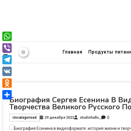
WhatsApp
Главная
Продукты питан
Viber
Telegram
VK
Odnoklassniki
Биография Сергея Есенина В Ви
Отправить
Творчества Великого Русского П
0
29 декабря 2022
studiohallo_
Uncategorised