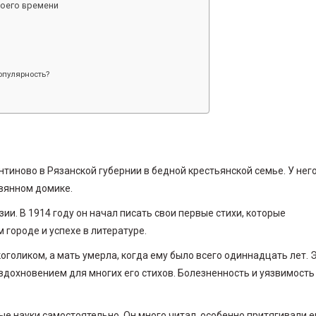
воего времени
популярность?
нтиново в Рязанской губернии в бедной крестьянской семье. У нег
евянном домике.
зии. В 1914 году он начал писать свои первые стихи, которые
городе и успехе в литературе.
оголиком, а мать умерла, когда ему было всего одиннадцать лет. 
 вдохновением для многих его стихов. Болезненность и уязвимость
ые науки самостоятельно. Он много читал, особенно притягивали е