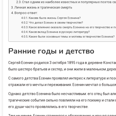
Стал одним из наиболее известных и популярных поэтов с
Личная жизнь и трагическая смерть
Вопрос-ответ:
Какова была жизнь Сергея Есенина?
Что делал Есенин в своем творчестве?
Какое влияние оказала смерть Есенина на его творчество и 
Каков вклад Есенина в русскую литературу?
Какие были основные темы и мотивы в творчестве Есенина?
Ранние годы и детство
Сергей Есенин родился 3 октября 1895 года в деревне Конста
было шестеро братьев и сестер, и они жили в маленьком дер
С самого детства Есенин проявлял интерес к литературе и поэ
отражали его мечты и переживания. Есенин мечтал о большом 
Однако детство Есенина было несчастливым: его отец был алк
трагические события сильно повлияли на его психику и стали
его души часто проявлялись в его творчестве.
Тем не менее, Есенин стремился к образованию и изучал разн