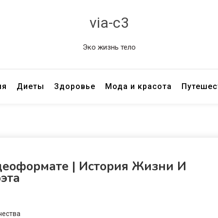
via-c3
Эко жизнь тело
ия
Диеты
Здоровье
Мода и красота
Путешес
деоформате | История Жизни И
оэта