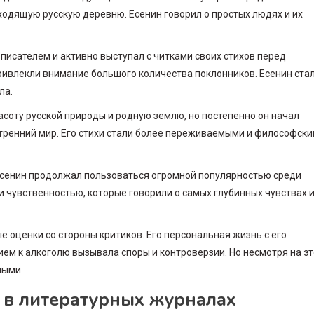
ходящую русскую деревню. Есенин говорил о простых людях и их
писателем и активно выступал с читками своих стихов перед
привлекли внимание большого количества поклонников. Есенин ста
ла.
соту русской природы и родную землю, но постепенно он начал
ренний мир. Его стихи стали более переживаемыми и философски
 Есенин продолжал пользоваться огромной популярностью среди
и чувственностью, которые говорили о самых глубинных чувствах 
е оценки со стороны критиков. Его персональная жизнь с его
м к алкоголю вызывала споры и контроверзии. Но несмотря на эт
мыми.
 в литературных журналах