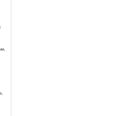
л
ми,
и
о,