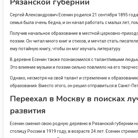
Рязанской губернии
Сергей Александрович Есенин родился 21 сентября 1895 года
семья была очень бедна, и он начал работать с малых лет, пом
Получив начальное образование в местной церковно-приходск
поэзии. Он читал много книг и стихов, и мечтал стать писате
ему потайную книгу, чтобы он мог изучать литературу.
В деревне Есенин также познакомился с талантливыми людьми
Это влияние музыки и поэзии сильно повлияло на его творчес
Однако, несмотря на свой талант и стремление к образованию
образования. Вместо этого, он решил отправиться в Санкт-Пет
Переехал в Москву в поисках л
развития
Есенин сменил свою родную деревню в Рязанской губернии на
столицу России в 1919 году, в возрасте 24 лет. Есенин стрем