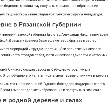
е и бедность мешали ему получить формальное образование.
го творчество и стали отправной точкой его пути в литературе.
евне в Рязанской губернии
антинове Рязанской губернии. Его отец Александр Николаевич Есен
кой. В семье у Есенина было еще четверо братьев и сестер.
мился с природой и трудом крестьян. Эти впечатления оказали
Есенин часто страдал от бедности и несправедливости, с которыми
зией. Он часто слушал рассказы бабушки, которая умела
. Это побудило его начать писать свои первые стихи уже в детстве
орить его желание знаний. Однако, благодаря поддержке своего
, Есенин смог продолжить образование и поступить в гимназию.
 в родной деревне и селах