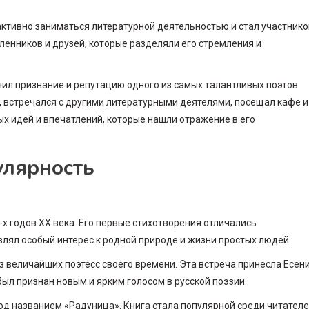
активно заниматься литературной деятельностью и стал участник
енников и друзей, которые разделяли его стремления и
учил признание и репутацию одного из самых талантливых поэтов
е, встречался с другими литературными деятелями, посещал кафе и
ых идей и впечатлений, которые нашли отражение в его
улярность
х годов XX века. Его первые стихотворения отличались
лял особый интерес к родной природе и жизни простых людей.
з величайших поэтесс своего времени. Эта встреча принесла Есен
был признан новым и ярким голосом в русской поэзии.
под названием «Радуница». Книга стала популярной среди читател