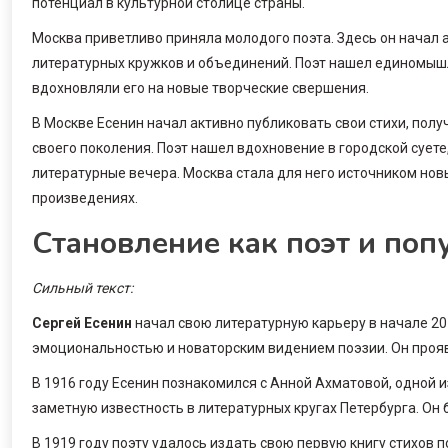
потенциал в культурной столице страны.
Москва приветливо приняла молодого поэта. Здесь он начал 
литературных кружков и объединений. Поэт нашел единомышл
вдохновляли его на новые творческие свершения.
В Москве Есенин начал активно публиковать свои стихи, пол
своего поколения. Поэт нашел вдохновение в городской сует
литературные вечера. Москва стала для него источником нов
произведениях.
Становление как поэт и поп
Сильный текст:
Сергей Есенин
начал свою литературную карьеру в начале 20-
эмоциональностью и новаторским видением поэзии. Он прояв
В 1916 году Есенин познакомился с Анной Ахматовой, одной и
заметную известность в литературных кругах Петербурга. Он 
В 1919 году поэту удалось издать свою первую книгу стихов 