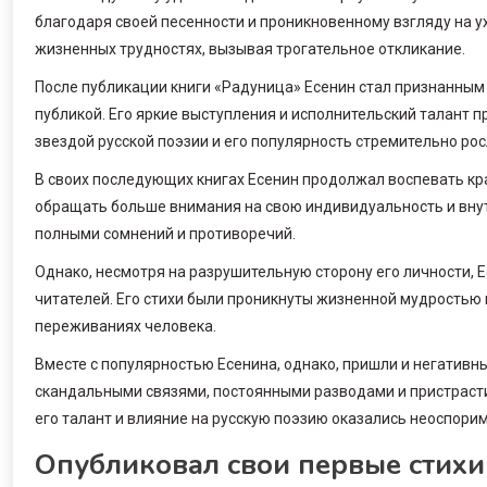
благодаря своей песенности и проникновенному взгляду на у
жизненных трудностях, вызывая трогательное откликание.
После публикации книги «Радуница» Есенин стал признанным 
публикой. Его яркие выступления и исполнительский талант 
звездой русской поэзии и его популярность стремительно рос
В своих последующих книгах Есенин продолжал воспевать кра
обращать больше внимания на свою индивидуальность и внут
полными сомнений и противоречий.
Однако, несмотря на разрушительную сторону его личности,
читателей. Его стихи были проникнуты жизненной мудростью 
переживаниях человека.
Вместе с популярностью Есенина, однако, пришли и негативны
скандальными связями, постоянными разводами и пристрастие
его талант и влияние на русскую поэзию оказались неоспори
Опубликовал свои первые стихи