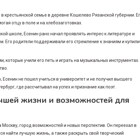
 в крестьянской семье в деревне Кошелево Рязанской губернии. Е
огая отцу в поле и на хлебозаготовках.
ой школе, Есенин рано начал проявлять интерес к литературе и
лем. Его родители поддерживали его стремление к знаниям и купили
, которые учили его петь и играть на музыкальных инструментах.
тво.
, Есенин не пошел учиться в университет и не получил высшего
ербург, где рассчитывал на успех и признание как поэт.
учшей жизни и возможностей для
 Москву, город возможностей и новых перспектив. Он переехал в
ился найти лучшую жизнь, а также раскрыть свой творческий