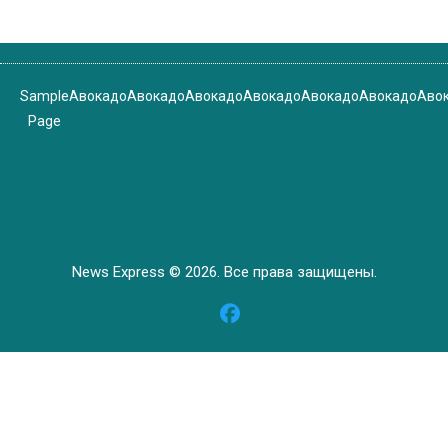
Sample
Авокадо
Авокадо
Авокадо
Авокадо
Авокадо
Авокадо
Аво
Page
News Express © 2026. Все права защищены.