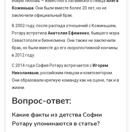
новую любовь — известного латвийского певца
Алега
Кожиньша
. Они были вместе более 20 лет, но не
заключили официальный брак.
В 2002 году, после распада отношений с Кожиньшем,
Ротару встретила
Анатолия Ефименко
, бывшего мэра
Севастополя и бизнесмена. Они также не заключили
брак, но были вместе до его скоропостижной кончины
в 2012 году.
С 2014 года София Ротару встречается с
Игорем
Николаевым
, российским певцом и композитором.
Они образовали крепкую команду как на сцене, так и в
жизни.
Вопрос-ответ:
Какие факты из детства Софии
Ротару упоминаются в статье?