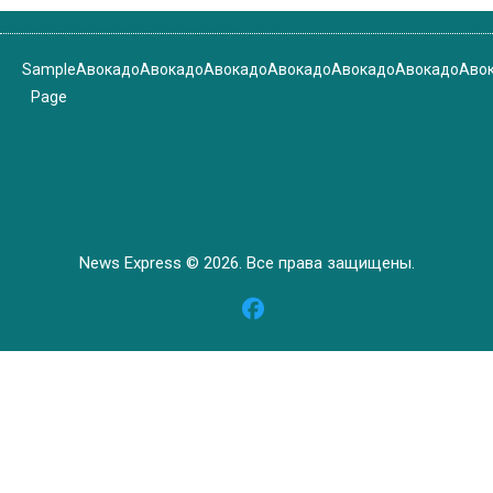
Sample
Авокадо
Авокадо
Авокадо
Авокадо
Авокадо
Авокадо
Аво
Page
News Express © 2026. Все права защищены.