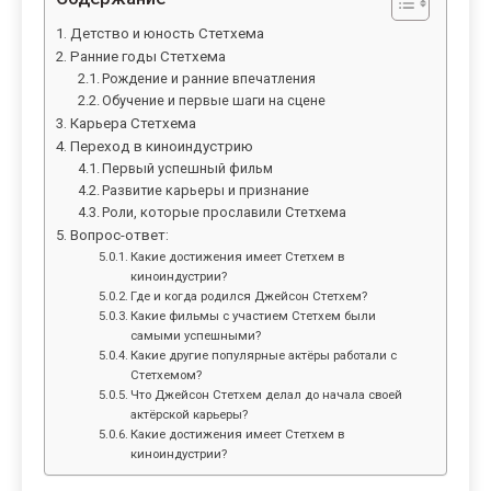
Детство и юность Стетхема
Ранние годы Стетхема
Рождение и ранние впечатления
Обучение и первые шаги на сцене
Карьера Стетхема
Переход в киноиндустрию
Первый успешный фильм
Развитие карьеры и признание
Роли, которые прославили Стетхема
Вопрос-ответ:
Какие достижения имеет Стетхем в
киноиндустрии?
Где и когда родился Джейсон Стетхем?
Какие фильмы с участием Стетхем были
самыми успешными?
Какие другие популярные актёры работали с
Стетхемом?
Что Джейсон Стетхем делал до начала своей
актёрской карьеры?
Какие достижения имеет Стетхем в
киноиндустрии?