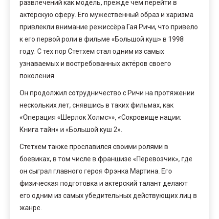
развлечений как модель, прежде чем перейти в
актёрскую сферу. Его мужественный образ и харизма
привлекли внимание режиссёра Гая Ричи, что привело
к его первой роли в фильме «Большой куш» в 1998
году. С тех пор Стетхем стал одним из самых
узнаваемых и востребованных актёров своего
поколения.
Он продолжил сотрудничество с Ричи на протяжении
нескольких лет, снявшись в таких фильмах, как
«Операция «Шерлок Холмс»», «Сокровище нации:
Книга тайн» и «Большой куш 2».
Стетхем также прославился своими ролями в
боевиках, в том числе в франшизе «Перевозчик», где
он сыграл главного героя Фрэнка Мартина. Его
физическая подготовка и актерский талант делают
его одним из самых убедительных действующих лиц в
жанре.