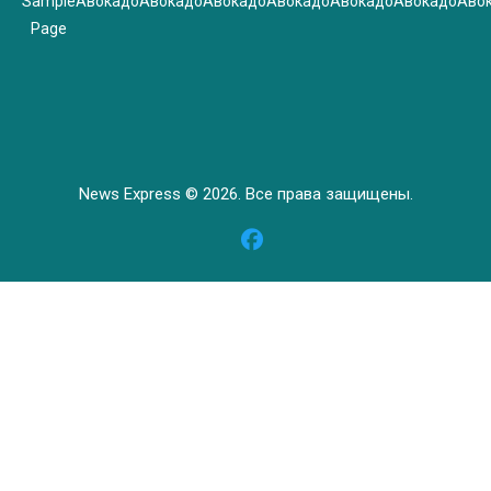
Sample
Авокадо
Авокадо
Авокадо
Авокадо
Авокадо
Авокадо
Аво
Page
News Express © 2026. Все права защищены.