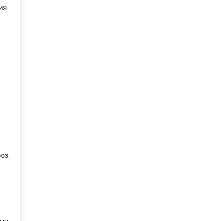
ия
оз.