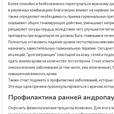
Более спокойно и безболезненно перестроиться мужскому ор
в различных комбинациях благотворно влияют на нервную сист
также определяет необходимость приема гормональных преп
оказывают общее тонизирующее действие, уменьшают неприя
расширяют сосуды сердца, вследствие чего улучшается пита
препараты при андропаузе не должны быть главными в лечен
Полностью остановить падение уровня тестостерона невозмо
назначить заместительную гормональную терапию. Сегодня п
инъекций, "долгоиграющих" пластырей на кожу, гелей и подк
сдать анализ крови на количество тестостерона. Стоит отмети
онкологические заболевания (в том числе, уже излеченные),
повышенная вязкость крови.
Также стоит подумать о профилактике заболеваний, которые ч
Это еще одна причина проконсультироваться с врачом, кото
Профилактика ранней андропа
Отсрочить физиологические процессы возможно. Для этого в