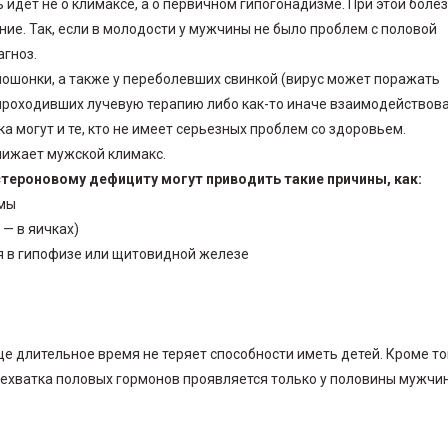
ь идет не о климаксе, а о первичном гипогонадизме. При этой боле
ие. Так, если в молодости у мужчины не было проблем с половой
агноз.
ошонки, а также у переболевших свинкой (вирус может поражать
, проходивших лучевую терапию либо как-то иначе взаимодействова
а могут и те, кто не имеет серьезных проблем со здоровьем.
ближает мужской климакс.
тероновому дефициту могут приводить такие причины, как:
емы
 — в яичках)
 в гипофизе или щитовидной железе
е длительное время не теряет способности иметь детей. Кроме то
 нехватка половых гормонов проявляется только у половины мужчин