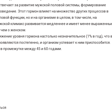
отвечает за развитие мужской половой системы, формирование
оведение. Этот гормон влияет на множество других процессов в
овой функции, но и на организме в целом, в том числе, на
ужской климакс развивается медленнее и имеет менее выраженны
 чем о женском.
нижение уровня гормона настолько незначительное (1% в год), что 
появляются постепенно, и организм успевает к ним приспособится.
в промежутке между 45 и 60 годами.
ться