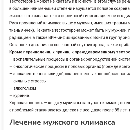
Тестостерона может не хватать и в юности, в этом случае реч
в большей или меньшей степени нарушается половое созреван
жизнью, это означает, что первичный гипогонадизм не его ди
Риск проявлений климакса выше у мужчин, имевших травмы м
ткань яичек). Нехватка тестостерона может быть и у мужчин
радиацией, а также ВИЧ-инфицированных. Войти в группу риск
Остановка дыхания во сне, частый спутник храпа, также при
Кроме перечисленных причин, к преждевременному тестос
— воспалительные процессы в органах репродуктивной сист
— онкологические процессы в половых органах (прежде всего
— злокачественные или доброкачественные новообразования
— сильные стрессы
— алкоголизм
— курение.
Хорошая новость — когда у мужчины наступает климакс, он ещ
с проблемой сталкиваются далеко не все: даже после 85 лет
Лечение мужского климакса