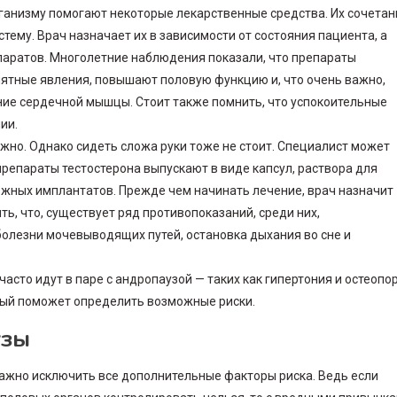
ганизму помогают некоторые лекарственные средства. Их сочетан
ему. Врач назначает их в зависимости от состояния пациента, а
аратов. Многолетние наблюдения показали, что препараты
тные явления, повышают половую функцию и, что очень важно,
ние сердечной мышцы. Стоит также помнить, что успокоительные
ии.
жно. Однако сидеть сложа руки тоже не стоит. Специалист может
репараты тестостерона выпускают в виде капсул, раствора для
ожных имплантатов. Прежде чем начинать лечение, врач назначит
ть, что, существует ряд противопоказаний, среди них,
 болезни мочевыводящих путей, остановка дыхания во сне и
асто идут в паре с андропаузой — таких как гипертония и остеопор
рый поможет определить возможные риски.
узы
ажно исключить все дополнительные факторы риска. Ведь если