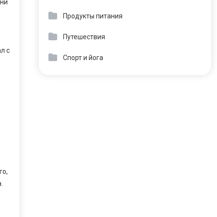
зни
Продукты питания
Путешествия
л с
Спорт и йога
го,
.