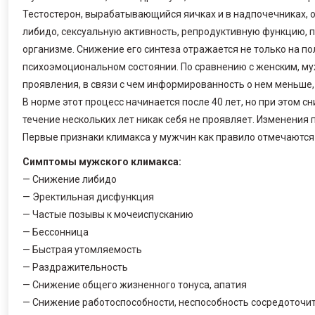
Тестостерон, вырабатывающийся яичках и в надпочечниках, 
либидо, сексуальную активность, репродуктивную функцию, п
организме. Снижение его синтеза отражается не только на пол
психоэмоциональном состоянии. По сравнению с женским, м
проявления, в связи с чем информированность о нем меньше,
В норме этот процесс начинается после 40 лет, но при этом с
течение нескольких лет никак себя не проявляет. Изменения 
Первые признаки климакса у мужчин как правило отмечаются 
Симптомы мужского климакса:
— Снижение либидо
— Эректильная дисфункция
— Частые позывы к мочеиспусканию
— Бессонница
— Быстрая утомляемость
— Раздражительность
— Снижение общего жизненного тонуса, апатия
— Снижение работоспособности, неспособность сосредоточи